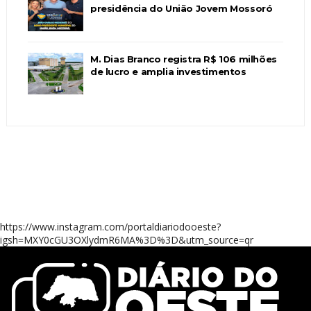
presidência do União Jovem Mossoró
M. Dias Branco registra R$ 106 milhões
de lucro e amplia investimentos
https://www.instagram.com/portaldiariodooeste?
igsh=MXY0cGU3OXlydmR6MA%3D%3D&utm_source=qr