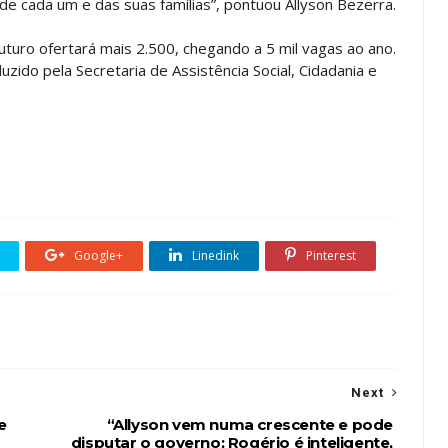
 de cada um e das suas famílias”, pontuou Allyson Bezerra.
ro ofertará mais 2.500, chegando a 5 mil vagas ao ano.
zido pela Secretaria de Assistência Social, Cidadania e
Google+
Linedink
Pinterest
Next
e
“Allyson vem numa crescente e pode
disputar o governo; Rogério é inteligente,