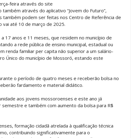
erça-feira através do site
 também através do aplicativo “Jovem do Futuro”,
ções também podem ser feitas nos Centro de Referência de
ão vai até 10 de março de 2025.
 a 17 anos e 11 meses, que residem no município de
ando a rede pública de ensino municipal, estadual ou
 renda familiar per capita não superior a um salário-
stro Único do município de Mossoró, estando este
urante o período de quatro meses e receberão bolsa no
eberão fardamento e material didático.
unidade aos jovens mossoroenses e este ano já
r semestre e também com aumento da bolsa para R$
nses, formação cidadã atrelada à qualificação técnica
o, contribuindo significativamente para o