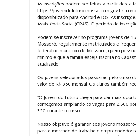
As inscrições podem ser feitas a partir desta t
https://jovemdofuturo.mossoro.rn.gov.br, como
disponibilizado para Android e IOS. As inscri
Assistência Social (CRAS). O período de inscriç
Podem se inscrever no programa jovens de 15
Mossoró, regularmente matriculados e frequent
federal no município de Mossoró, quem possuem
mínimo e que a família esteja inscrita no Cada
atualizado.
Os jovens selecionados passarão pelo curso d
valor de R$ 350 mensal. Os alunos também rec
“O Jovem do Futuro chega para dar mais oport
começamos ampliando as vagas para 2.500 po
350 durante o curso.
Nosso objetivo é garantir aos jovens mossoroe
para o mercado de trabalho e empreendedorism