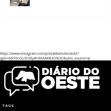
https://www.instagram.com/portaldiariodooeste?
igsh=MXY0cGU3OXlydmR6MA%3D%3D&utm_source=qr
TAGS