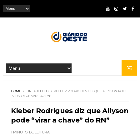
HOME
UNLABELLED
KLEBER RODRIGUES DIZ QUE ALLYSON PODE
“VIRAR A CHAVE” DO RN”
Kleber Rodrigues diz que Allyson
pode “virar a chave” do RN”
1 MINUTO
DE LEITURA