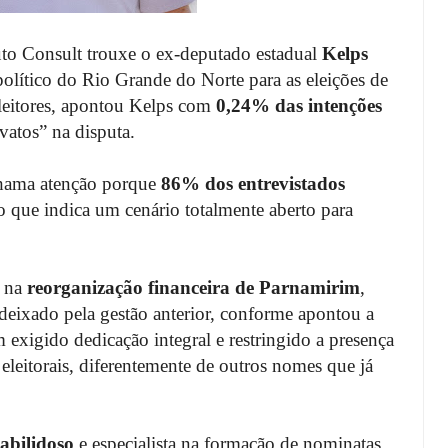
tuto Consult trouxe o ex-deputado estadual
Kelps
olítico do Rio Grande do Norte para as eleições de
leitores, apontou Kelps com
0,24% das intenções
vatos” na disputa.
chama atenção porque
86% dos entrevistados
 o que indica um cenário totalmente aberto para
s na
reorganização financeira de Parnamirim
,
deixado pela gestão anterior, conforme apontou a
m exigido dedicação integral e restringido a presença
s eleitorais, diferentemente de outros nomes que já
habilidoso
e especialista na formação de nominatas,