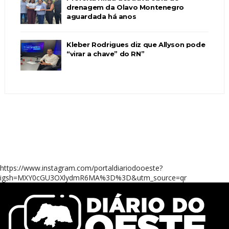
drenagem da Olavo Montenegro
aguardada há anos
Kleber Rodrigues diz que Allyson pode
“virar a chave” do RN”
https://www.instagram.com/portaldiariodooeste?
igsh=MXY0cGU3OXlydmR6MA%3D%3D&utm_source=qr