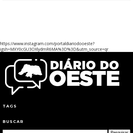
https://www.instagram.com/portaldiariodooeste?
igsh=MXY0cGU3OXlydmR6MA%3D%3D&utm_source=qr
TAGS
BUSCAR