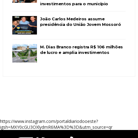
investimentos para o município
João Carlos Medeiros assume
presidência do União Jovem Mossoró
M. Dias Branco registra R$ 106 milhões
de lucro e amplia investimentos
https://www.instagram.com/portaldiariodooeste?
igsh=MXY0cGU3OXlydmR6MA%3D%3D&utm_source=qr