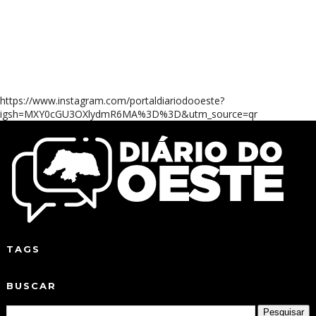
https://www.instagram.com/portaldiariodooeste?
igsh=MXY0cGU3OXlydmR6MA%3D%3D&utm_source=qr
TAGS
BUSCAR